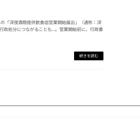
への「深夜酒類提供飲食店営業開始届出」（通称：深
ぬ行政処分につながることも…。営業開始前に、行政書
続きを読む