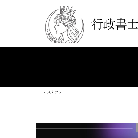
コ
ナ
ン
ビ
テ
ゲ
ン
ー
ツ
シ
へ
ョ
ス
ン
キ
に
ッ
移
プ
動
スナック