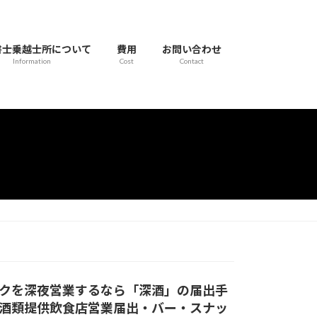
書士乗越士所について
費用
お問い合わせ
Information
Cost
Contact
クを深夜営業するなら「深酒」の届出手
酒類提供飲食店営業届出・バー・スナッ