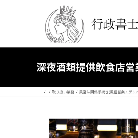
コ
ナ
ン
ビ
テ
ゲ
ン
ー
ツ
シ
へ
ョ
ス
ン
キ
に
ッ
移
深夜酒類提供飲食店営
プ
動
取り扱い業務
風営法関係手続き(風俗営業・デリ