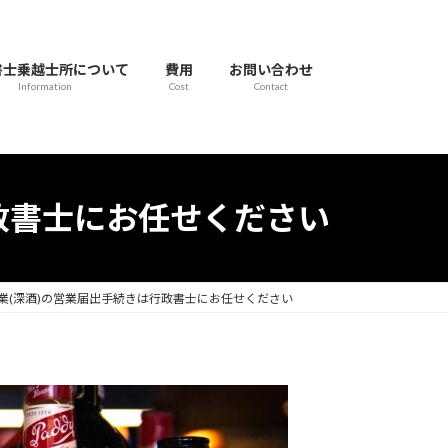
書士乗越士所について
費用
お問い合わせ
Information
Cost
Contact
政書士にお任せください
業(深酒)の営業届出手続きは行政書士にお任せください