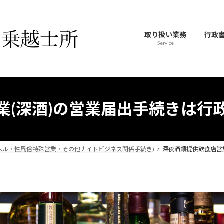
取り扱い業務
行政
Service
業(深酒)の営業届出手続きは行
ヘル・性風俗特殊営業・その他ナイトビジネス関係手続き)
深夜酒類提供飲食店営