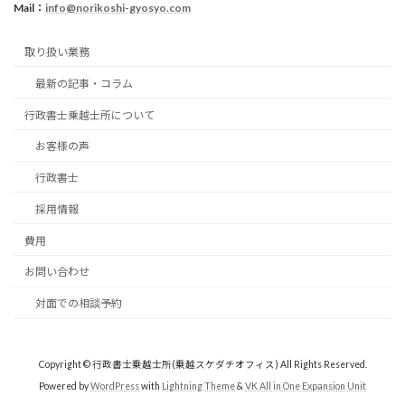
Mail：
info@norikoshi-gyosyo.com
取り扱い業務
最新の記事・コラム
行政書士乗越士所について
お客様の声
行政書士
採用情報
費用
お問い合わせ
対面での相談予約
Copyright © 行政書士乗越士所(乗越スケダチオフィス) All Rights Reserved.
Powered by
WordPress
with
Lightning Theme
&
VK All in One Expansion Unit