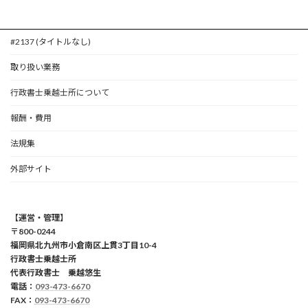
#2137 (タイトルなし)
取り扱い業務
行政書士乗越士所について
報酬・費用
法規集
外部サイト
【運営・管理】
〒800-0244
福岡県北九州市小倉南区上貫3丁目10-4
行政書士乗越士所
代表行政書士 乗越悠生
電話：
093-473-6670
FAX：
093-473-6670