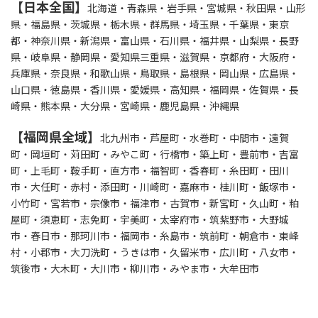
【日本全国】
北海道・青森県・岩手県・宮城県・秋田県・山形
県・福島県・茨城県・栃木県・群馬県・埼玉県・千葉県・東京
都・神奈川県・新潟県・富山県・石川県・福井県・山梨県・長野
県・岐阜県・静岡県・愛知県三重県・滋賀県・京都府・大阪府・
兵庫県・奈良県・和歌山県・鳥取県・島根県・岡山県・広島県・
山口県・徳島県・香川県・愛媛県・高知県・福岡県・佐賀県・長
崎県・熊本県・大分県・宮崎県・鹿児島県・沖縄県
【福岡県全域】
北九州市・芦屋町・水巻町・中間市・遠賀
町・岡垣町・苅田町・みやこ町・行橋市・築上町・豊前市・吉富
町・上毛町・鞍手町・直方市・福智町・香春町・糸田町・田川
市・大任町・赤村・添田町・川崎町・嘉麻市・桂川町・飯塚市・
小竹町・宮若市・宗像市・福津市・古賀市・新宮町・久山町・粕
屋町・須恵町・志免町・宇美町・太宰府市・筑紫野市・大野城
市・春日市・那珂川市・福岡市・糸島市・筑前町・朝倉市・東峰
村・小郡市・大刀洗町・うきは市・久留米市・広川町・八女市・
筑後市・大木町・大川市・柳川市・みやま市・大牟田市