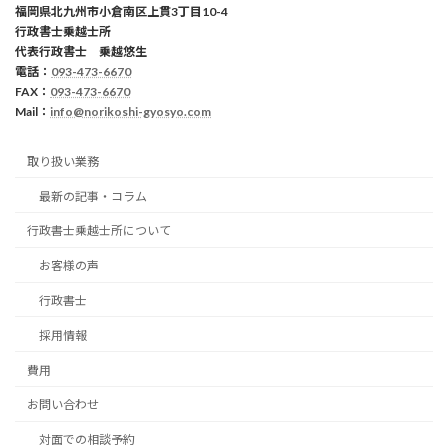
福岡県北九州市小倉南区上貫3丁目10-4
行政書士乗越士所
代表行政書士 乗越悠生
電話：
093-473-6670
FAX：
093-473-6670
Mail：
info@norikoshi-gyosyo.com
取り扱い業務
最新の記事・コラム
行政書士乗越士所について
お客様の声
行政書士
採用情報
費用
お問い合わせ
対面での相談予約