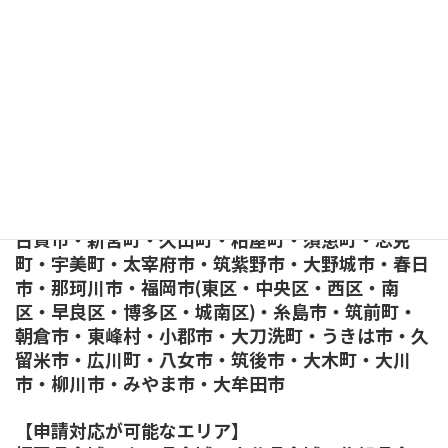
鹿児島県・沖縄県
【福岡県全域】
北九州市(小倉北区・小倉南区・門司区・戸畑区・
若松区・八幡東区・八幡西区)・遠賀郡芦屋町・水
巻町・遠賀町・岡垣町・中間市・京都郡苅田町・み
やこ町・行橋市・築上町・豊前市・吉富町・上毛
町・鞍手町・直方市・福智町・香春町・糸田町・田
川市・大任町・赤村・添田町・川崎町・嘉麻市・桂
川町・飯塚市・小竹町・宮若市・宗像市・福津市・
古賀市・新宮町・久山町・粕屋町・須恵町・志免
町・宇美町・太宰府市・筑紫野市・大野城市・春日
市・那珂川市・福岡市(東区・中央区・西区・南
区・早良区・博多区・城南区)・糸島市・筑前町・
朝倉市・東峰村・小郡市・大刀洗町・うきは市・久
留米市・広川町・八女市・筑後市・大木町・大川
市・柳川市・みやま市・大牟田市
【申請対応が可能なエリア】