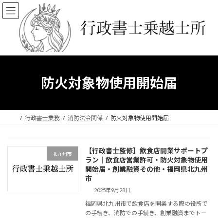
コ
ナ
ン
ビ
テ
ゲ
ン
ー
ツ
シ
へ
ョ
ス
ン
キ
に
防火対象物使用開始届
ッ
移
プ
動
行政書士業務
消防法令関係
防火対象物使用開始届
【行政書士監修】飲食店開業サポートプ
北九州市
ラン｜飲食店営業許可・防火対象物使用
開始届・創業融資その他・福岡県北九州
市
2025年9月28日
福岡県北九州市で飲食店を開業する際の役所で
の手続き、消防での手続き、創業融資までトー