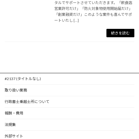
タルでサポートさせていただきます。「飲食店
営業許可だけ」「防火対象物使用開始届だけ」
「創業融資だけ」このような案件も喜んでサポ
ートいたし […]
続きを読む
#2137 (タイトルなし)
取り扱い業務
行政書士乗越士所について
報酬・費用
法規集
外部サイト